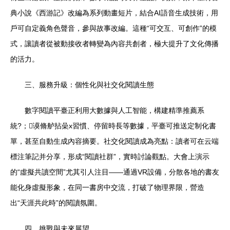
典小說《西游記》改編為系列動畫短片，結合AI語音生成技術，用
戶可自定義角色聲音，參與故事改編。這種“可交互、可創作”的模
式，讓讀者從被動接收者轉變為內容共創者，極大提升了文化傳播
的活力。
三、服務升級：個性化與社交化閱讀生態
數字閱讀平臺正利用大數據與人工智能，構建精準推薦系
統?；谟脩舻拈喿x習慣、停留時長等數據，平臺可推送定制化書
單，甚至自動生成內容摘要。社交化閱讀成為亮點：讀者可在云端
標注筆記并分享，形成“閱讀社群”，實時討論觀點。大會上演示
的“虛擬共讀空間”尤其引人注目——通過VR設備，分散各地的書友
能化身虛擬形象，在同一書房中交流，打破了物理界限，營造
出“天涯共此時”的閱讀氛圍。
四、挑戰與未來展望