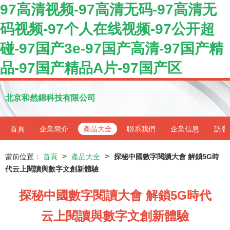
97高清视频-97高清无码-97高清无
码视频-97个人在线视频-97公开超
碰-97国产3e-97国产高清-97国产精
品-97国产精品A片-97国产区
北京和然錦科技有限公司
首頁
企業簡介
產品大全
聯系我們
企業信息
訪客
>
>
當前位置：
首頁
產品大全
探秘中國數字閱讀大會 解鎖5G時
代云上閱讀與數字文創新體驗
探秘中國數字閱讀大會 解鎖5G時代
云上閱讀與數字文創新體驗