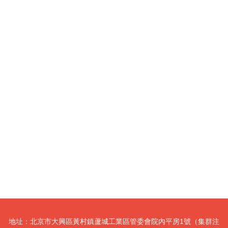
地址：北京市大興區黃村鎮蘆城工業區管委會院內平房1號（集群注