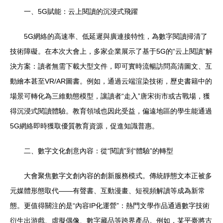
一、5G賦能：云上閱讀的沉浸式飛躍
5G網絡的高速率、低延遲與廣連接特性，為數字閱讀掃清了
技術障礙。在本次大會上，多家企業展示了基于5G的“云上閱讀”解
決方案：讀者無需下載大型文件，即可實時流暢訪問高清圖文、互
動繪本甚至VR/AR圖書。例如，通過云端渲染技術，歷史書籍中的
場景可轉化為三維動態模型，讓讀者“走入”唐宋街市或古戰場，獲
得沉浸式閱讀體驗。教育領域也因此受益，偏遠地區的學生能通過
5G網絡即時獲取優質教育資源，促進知識普惠。
二、數字文化創意內容：從“閱讀”到“體驗”的轉型
大會聚焦數字文創內容的創新服務模式。傳統靜態文本正被多
元媒體形態取代——有聲書、互動漫畫、短視頻解讀等成為新常
態。更值得關注的是“內容IP化運營”：熱門文學作品通過數字技術
衍生出游戲、虛擬偶像、數字藏品等跨界產品。例如，某平臺將古