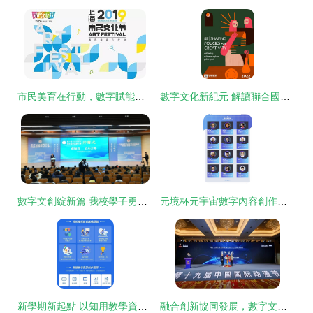
市民美育在行動，數字賦能新生活——南匯新城鎮“3·23文化服務日”系列活動正式啟動
數字文化新紀元 解讀聯合國教科文組織《重塑創意政策報告》中的數字內容服務發展路徑
數字文創綻新篇 我校學子勇奪全國大學生網絡編輯創新大賽佳績
元境杯元宇宙數字內容創作大賽發車在即，你搶到“創意座”了嗎？
新學期新起點 以知用教學資源與數字文創服務，護航高校優質課程建設
融合創新協同發展，數字文化產業項目發布會于中國國際動漫節圓滿落幕