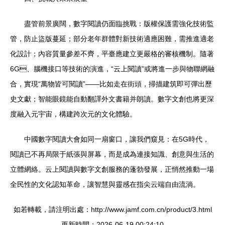
盡管前景廣闊，數字閱讀仍面臨挑戰：版權保護需強化技術監
管，防止盜版蔓延；部分老年群體對新技術適應困難，需推進適老
化設計；內容質量參差不齊，平臺應建立更嚴格的審核機制。隨著
6G、腦機接口等技術的演進，“云上閱讀”或將進一步與物聯網融
合，實現“萬物皆可閱讀”——比如走在街頭，掃描建筑即可彈出歷
史文獻；智能眼鏡能自動翻譯外文書籍并朗讀。數字文創也將更深
度融入元宇宙，構建跨次元的文化體驗。
中國數字閱讀大會如同一扇窗口，讓我們窺見：在5G時代，
閱讀已不再局限于紙張與屏幕，而是成為連接知識、創意與生活的
立體網絡。云上閱讀與數字文創服務的蓬勃發展，正悄然推動一場
全民性的文化認知革命，讓智慧與靈感在指尖云端自由流淌。
如若轉載，請注明出處：http://www.jamf.com.cn/product/3.html
更新時間：2026-06-19 00:24:10