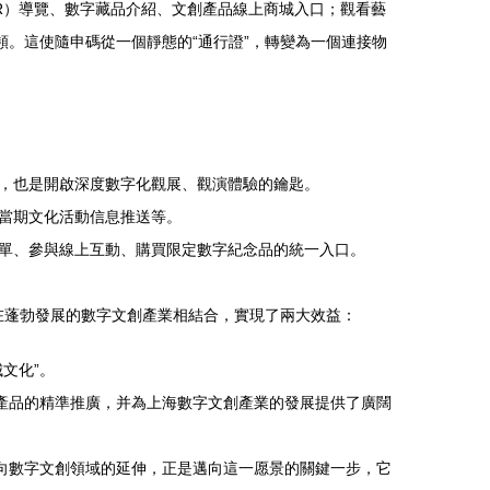
R）導覽、數字藏品介紹、文創產品線上商城入口；觀看藝
頻。這使隨申碼從一個靜態的“通行證”，轉變為一個連接物
，也是開啟深度數字化觀展、觀演體驗的鑰匙。
當期文化活動信息推送等。
單、參與線上互動、購買限定數字紀念品的統一入口。
正在蓬勃發展的數字文創產業相結合，實現了兩大效益：
文化”。
創產品的精準推廣，并為上海數字文創產業的發展提供了廣闊
向數字文創領域的延伸，正是邁向這一愿景的關鍵一步，它