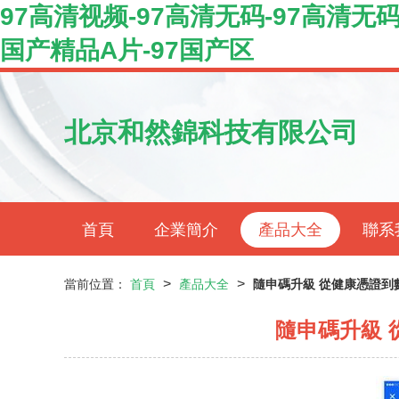
97高清视频-97高清无码-97高清无码
国产精品A片-97国产区
北京和然錦科技有限公司
首頁
企業簡介
產品大全
聯系
>
>
當前位置：
首頁
產品大全
隨申碼升級 從健康憑證到
隨申碼升級 