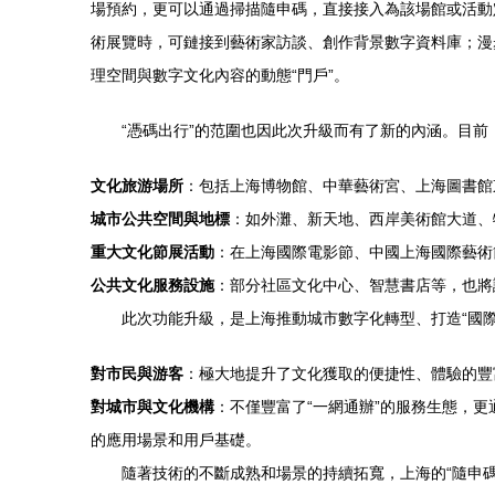
場預約，更可以通過掃描隨申碼，直接接入為該場館或活動
術展覽時，可鏈接到藝術家訪談、創作背景數字資料庫；漫
理空間與數字文化內容的動態“門戶”。
“憑碼出行”的范圍也因此次升級而有了新的內涵。目前
文化旅游場所
：包括上海博物館、中華藝術宮、上海圖書館
城市公共空間與地標
：如外灘、新天地、西岸美術館大道、
重大文化節展活動
：在上海國際電影節、中國上海國際藝術
公共文化服務設施
：部分社區文化中心、智慧書店等，也將
此次功能升級，是上海推動城市數字化轉型、打造“國
對市民與游客
：極大地提升了文化獲取的便捷性、體驗的豐
對城市與文化機構
：不僅豐富了“一網通辦”的服務生態，
的應用場景和用戶基礎。
隨著技術的不斷成熟和場景的持續拓寬，上海的“隨申