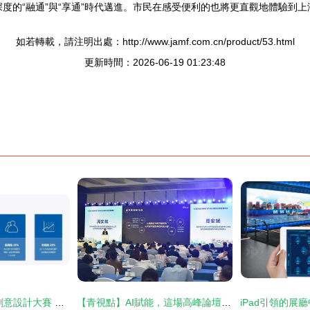
更深度的“融通”與“享通”時代邁進。市民在感受便利的也將更直觀地體驗到
如若轉載，請注明出處：http://www.jamf.com.cn/product/53.html
更新時間：2026-06-19 01:23:48
2020香洲旅游文化創意設計大賽 數字文化創意應用的創新之路
【青視點】AI賦能，這場高峰論壇種下怎樣的“智慧樹”？