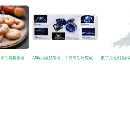
陜西地標特產洛川蘋果的幾種創意吃法，解鎖數字文化新體驗
AI助力虛擬策展，中德師生研究成果亮相國際頂會IEEE VR數字文化創意內容應用服務