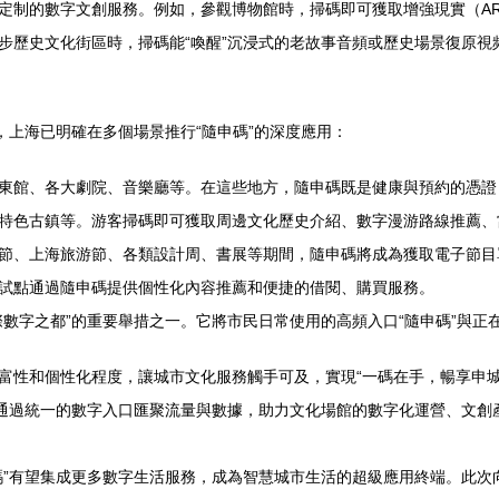
定制的數字文創服務。例如，參觀博物館時，掃碼即可獲取增強現實（A
步歷史文化街區時，掃碼能“喚醒”沉浸式的老故事音頻或歷史場景復原視
，上海已明確在多個場景推行“隨申碼”的深度應用：
東館、各大劇院、音樂廳等。在這些地方，隨申碼既是健康與預約的憑證
特色古鎮等。游客掃碼即可獲取周邊文化歷史介紹、數字漫游路線推薦、
節、上海旅游節、各類設計周、書展等期間，隨申碼將成為獲取電子節目
試點通過隨申碼提供個性化內容推薦和便捷的借閱、購買服務。
際數字之都”的重要舉措之一。它將市民日常使用的高頻入口“隨申碼”與
富性和個性化程度，讓城市文化服務觸手可及，實現“一碼在手，暢享申城
更通過統一的數字入口匯聚流量與數據，助力文化場館的數字化運營、文
碼”有望集成更多數字生活服務，成為智慧城市生活的超級應用終端。此次