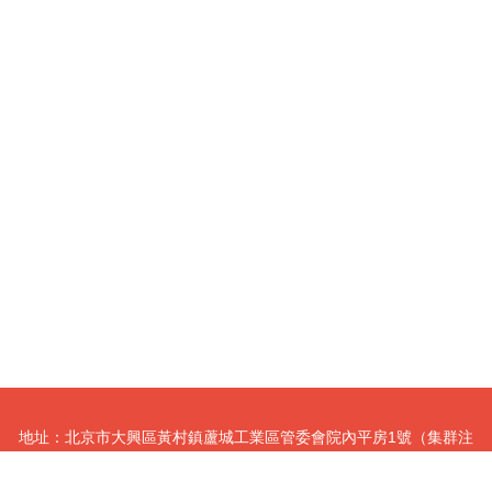
地址：北京市大興區黃村鎮蘆城工業區管委會院內平房1號（集群注
冊）