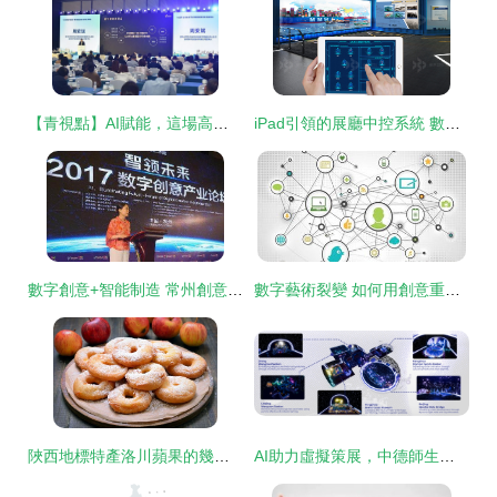
【青視點】AI賦能，這場高峰論壇種下怎樣的“智慧樹”？
iPad引領的展廳中控系統 數字文化創意的新紀元
數字創意+智能制造 常州創意產業“夢工廠”的轉型升級之路
數字藝術裂變 如何用創意重塑數字營銷的未來
陜西地標特產洛川蘋果的幾種創意吃法，解鎖數字文化新體驗
AI助力虛擬策展，中德師生研究成果亮相國際頂會IEEE VR數字文化創意內容應用服務