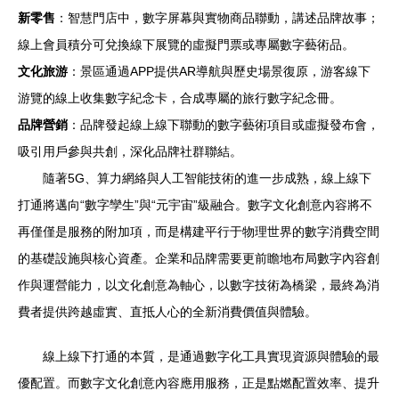
新零售
：智慧門店中，數字屏幕與實物商品聯動，講述品牌故事；
線上會員積分可兌換線下展覽的虛擬門票或專屬數字藝術品。
文化旅游
：景區通過APP提供AR導航與歷史場景復原，游客線下
游覽的線上收集數字紀念卡，合成專屬的旅行數字紀念冊。
品牌營銷
：品牌發起線上線下聯動的數字藝術項目或虛擬發布會，
吸引用戶參與共創，深化品牌社群聯結。
隨著5G、算力網絡與人工智能技術的進一步成熟，線上線下
打通將邁向“數字孿生”與“元宇宙”級融合。數字文化創意內容將不
再僅僅是服務的附加項，而是構建平行于物理世界的數字消費空間
的基礎設施與核心資產。企業和品牌需要更前瞻地布局數字內容創
作與運營能力，以文化創意為軸心，以數字技術為橋梁，最終為消
費者提供跨越虛實、直抵人心的全新消費價值與體驗。
線上線下打通的本質，是通過數字化工具實現資源與體驗的最
優配置。而數字文化創意內容應用服務，正是點燃配置效率、提升