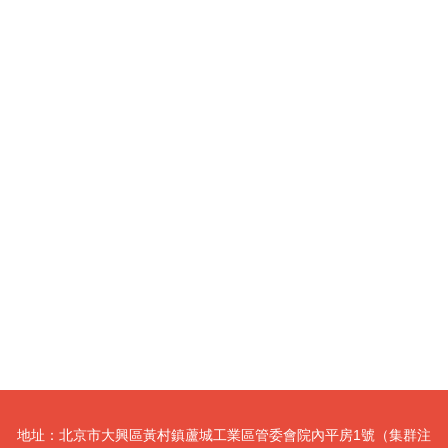
地址：北京市大興區黃村鎮蘆城工業區管委會院內平房1號（集群注