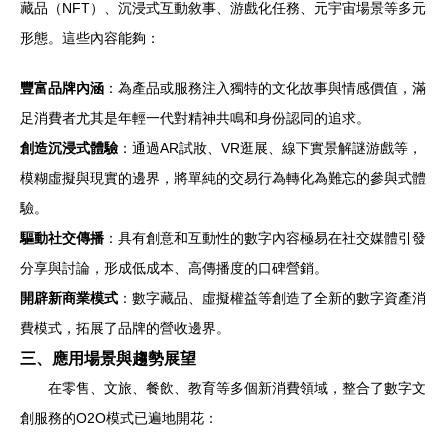
藏品（NFT）、沉浸式互動敘事、游戲化任務、元宇宙場景等多元
形態。這些內容能夠：
豐富品牌內涵
：為產品或服務注入獨特的文化故事與情感價值，滿
足消費者尤其是年輕一代對精神共鳴和身份認同的追求。
創造沉浸式體驗
：通過AR試妝、VR逛展、線下實景解謎游戲等，
模糊虛擬與現實的邊界，將單純的交易行為轉化為難忘的參與式體
驗。
驅動社交傳播
：具有創意和互動性的數字內容極易在社交媒體引發
分享與討論，形成低成本、高傳播度的口碑營銷。
開辟新商業模式
：數字藏品、虛擬權益等創造了全新的數字資產消
費模式，拓展了品牌的營收邊界。
三、應用場景與趨勢展望
在零售、文旅、餐飲、教育等多個新消費領域，整合了數字文
創服務的O2O模式已遍地開花：